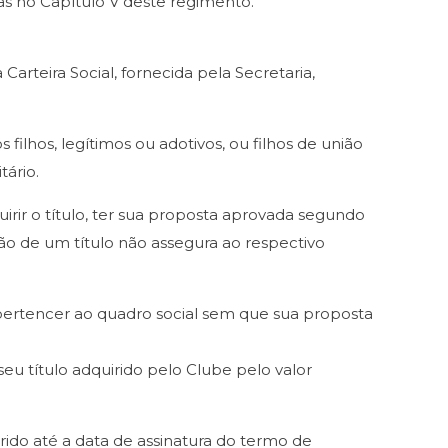
as no Capítulo V deste regimento.
Carteira Social, fornecida pela Secretaria,
filhos, legítimos ou adotivos, ou filhos de união
tário.
quirir o título, ter sua proposta aprovada segundo
ção de um título não assegura ao respectivo
 de pertencer ao quadro social sem que sua proposta
seu título adquirido pelo Clube pelo valor
rido até a data de assinatura do termo de