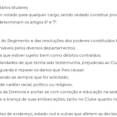
ários titulares:
r votado para qualquer cargo, sendo vedado constituir proc
determinam os artigos 6º e 7º.
to, do Regimento e das resoluções dos poderes constituídos
onsáveis pelos diversos departamentos;
a que estiver sujeito bem como débitos contraídos;
laridades de que tenha sido testemunha, prejudiciais ao Club
 guarda e reparar os danos que lhes causar;
icando-se sempre que for solicitado;
 caráter racial, político ou religioso;
s da Diretoria e portar-se com correção e educação na se
 e a licença de suas embarcações, tanto no Clube quanto n
rações de endereço, estado civil e outras que afetem as dec