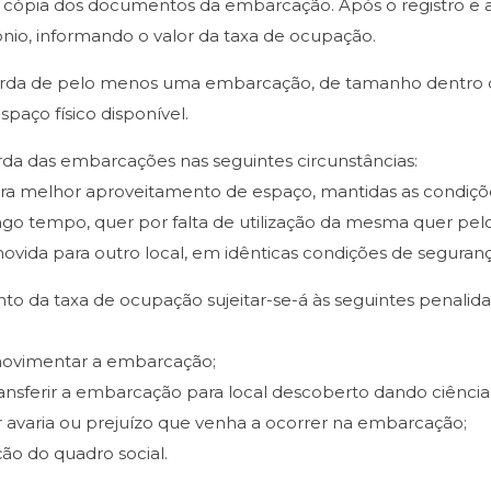
e cópia dos documentos da embarcação. Após o registro e a
nio, informando o valor da taxa de ocupação.
à guarda de pelo menos uma embarcação, de tamanho dentro da
paço físico disponível.
arda das embarcações nas seguintes circunstâncias:
ara melhor aproveitamento de espaço, mantidas as condiç
ongo tempo, quer por falta de utilização da mesma quer pel
vida para outro local, em idênticas condições de seguranç
nto da taxa de ocupação sujeitar-se-á às seguintes penalida
 movimentar a embarcação;
ransferir a embarcação para local descoberto dando ciênci
 avaria ou prejuízo que venha a ocorrer na embarcação;
ção do quadro social.