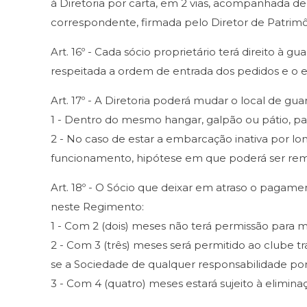
à Diretoria por carta, em 2 vias, acompanhada d
correspondente, firmada pelo Diretor de Patrimô
Art. 16º - Cada sócio proprietário terá direito 
respeitada a ordem de entrada dos pedidos e o es
Art. 17º - A Diretoria poderá mudar o local de gu
1 - Dentro do mesmo hangar, galpão ou pátio, p
2 - No caso de estar a embarcação inativa por l
funcionamento, hipótese em que poderá ser remo
Art. 18º - O Sócio que deixar em atraso o pagame
neste Regimento:
1 - Com 2 (dois) meses não terá permissão para
2 - Com 3 (três) meses será permitido ao clube t
se a Sociedade de qualquer responsabilidade por
3 - Com 4 (quatro) meses estará sujeito à elimina