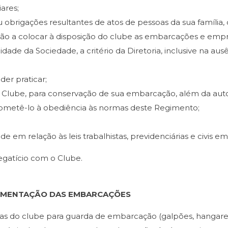
ares;
 obrigações resultantes de atos de pessoas da sua família
ração a colocar à disposição do clube as embarcações e emp
idade da Sociedade, a critério da Diretoria, inclusive na a
der praticar;
 Clube, para conservação de sua embarcação, além da autor
bmetê-lo à obediência às normas deste Regimento;
e em relação às leis trabalhistas, previdenciárias e civis em
egatício com o Clube.
OVIMENTAÇÃO DAS EMBARCAÇÕES
ias do clube para guarda de embarcação (galpões, hangares, 