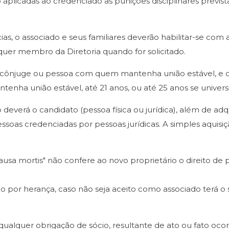
aplicadas ao credenciado as punições disciplinares previst
as, o associado e seus familiares deverão habilitar-se com a 
quer membro da Diretoria quando for solicitado.
a) cônjuge ou pessoa com quem mantenha união estável, e os 
ha união estável, até 21 anos, ou até 25 anos se universi
o deverá o candidato (pessoa física ou jurídica), além de ad
essoas credenciadas por pessoas jurídicas. A simples aquisi
ou "causa mortis" não confere ao novo proprietário o direito
do por herança, caso não seja aceito como associado terá o 
qualquer obrigação de sócio, resultante de ato ou fato ocor