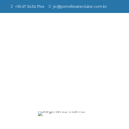
+55 47 3434.1744
jic@joinvilleiateclube.com.br