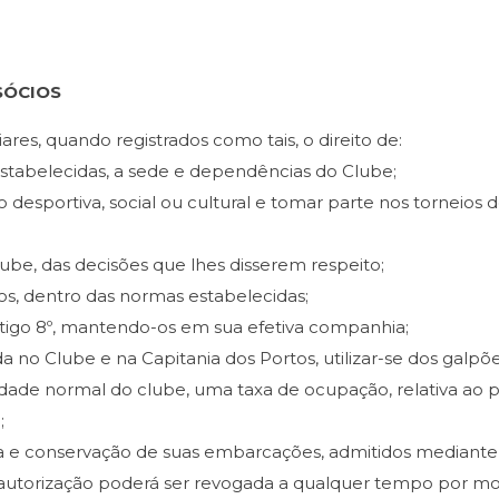
 SÓCIOS
liares, quando registrados como tais, o direito de:
estabelecidas, a sede e dependências do Clube;
 desportiva, social ou cultural e tomar parte nos torneios 
ube, das decisões que lhes disserem respeito;
ros, dentro das normas estabelecidas;
rtigo 8º, mantendo-os em sua efetiva companhia;
no Clube e na Capitania dos Portos, utilizar-se dos galpõe
idade normal do clube, uma taxa de ocupação, relativa ao
;
a e conservação de suas embarcações, admitidos mediante p
utorização poderá ser revogada a qualquer tempo por motiv