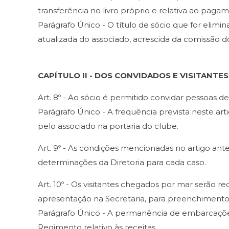
transferência no livro próprio e relativa ao paga
Parágrafo Único - O título de sócio que for elimi
atualizada do associado, acrescida da comissão d
CAPÍTULO II - DOS CONVIDADOS E VISITANTES
Art. 8º - Ao sócio é permitido convidar pessoas d
Parágrafo Único - A frequência prevista neste ar
pelo associado na portaria do clube.
Art. 9º - As condições mencionadas no artigo ant
determinações da Diretoria para cada caso.
Art. 10º - Os visitantes chegados por mar serão
apresentação na Secretaria, para preenchimento 
Parágrafo Único - A permanência de embarcações 
Regimento relativo às receitas.