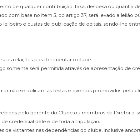
mento de qualquer contribuição, taxa, despesa ou quantia d
nado com base no item 3, do artigo 37, será levado a leilão 
o leiloeiro e custas de publicação de editais, sendo-lhe en
e suas relações para frequentar o clube.
tigo somente será permitida através de apresentação de cred
erior não se aplicam às festas e eventos promovidos pelo cl
 recebidos pelo gerente do Clube ou membros da Diretoria
de credencial dele e de toda a tripulação.
de visitantes nas dependências do clube, inclusive ancorad