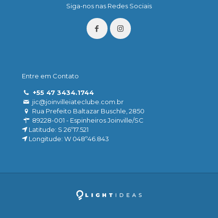
Siga-nos nas Redes Sociais
Entre em Contato
+55 47 3434.1744
jic@joinvilleiateclube.com.br
Rua Prefeito Baltazar Buschle, 2850
89228-001 - Espinheiros Joinville/SC
Latitude: S 26º17.521
Longitude: W 048º46.843