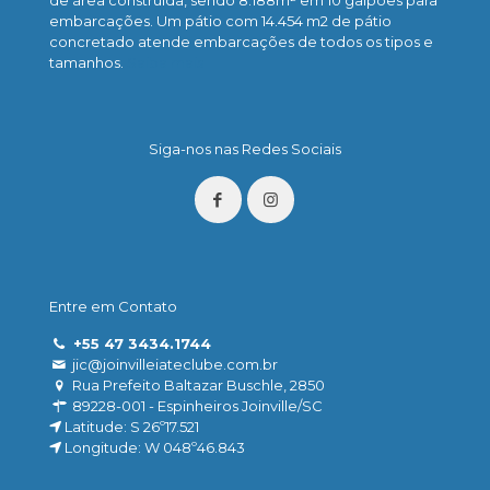
de área construída, sendo 8.188m² em 10 galpões para
embarcações. Um pátio com 14.454 m2 de pátio
concretado atende embarcações de todos os tipos e
tamanhos.
Saiba mais
Siga-nos nas Redes Sociais
Entre em Contato
+55 47 3434.1744
jic@joinvilleiateclube.com.br
Rua Prefeito Baltazar Buschle, 2850
89228-001 - Espinheiros Joinville/SC
Latitude: S 26º17.521
Longitude: W 048º46.843