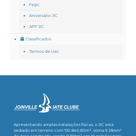
Feijic
Aniversário JIC
APP JIC
Classificados
Termos de Uso
Apresentando amplas instalações físicas, o JIC está
sediado em terreno com 150.840,80m², soma 9.384m²