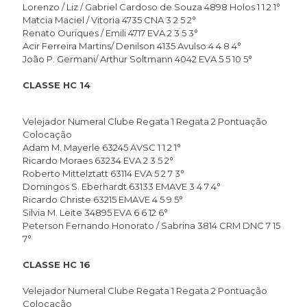
Lorenzo / Liz / Gabriel Cardoso de Souza 4898 Holos 1 1 2 1°
Matcia Maciel / Vitoria 4735 CNA 3 2 5 2°
Renato Ouriques / Emili 4717 EVA 2 3 5 3°
Acir Ferreira Martins/ Denilson 4135 Avulso 4 4 8 4°
João P. Germani/ Arthur Soltmann 4042 EVA 5 5 10 5°
CLASSE HC 14
Velejador Numeral Clube Regata 1 Regata 2 Pontuação
Colocação
Adam M. Mayerle 63245 AVSC 1 1 2 1°
Ricardo Moraes 63234 EVA 2 3 5 2°
Roberto Mittelztatt 63114 EVA 5 2 7 3°
Domingos S. Eberhardt 63133 EMAVE 3 4 7 4°
Ricardo Christe 63215 EMAVE 4 5 9 5°
Silvia M. Leite 34895 EVA 6 6 12 6°
Peterson Fernando Honorato / Sabrina 3814 CRM DNC 7 15
7°
CLASSE HC 16
Velejador Numeral Clube Regata 1 Regata 2 Pontuação
Colocação