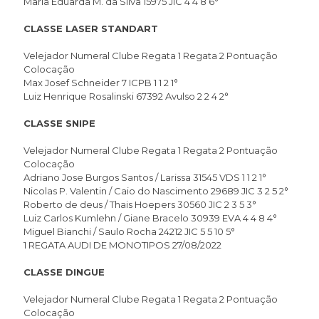
Maria Eduarda M. da Silva 15975 JIC 4 4 8 6°
CLASSE LASER STANDART
Velejador Numeral Clube Regata 1 Regata 2 Pontuação
Colocação
Max Josef Schneider 7 ICPB 1 1 2 1°
Luiz Henrique Rosalinski 67392 Avulso 2 2 4 2°
CLASSE SNIPE
Velejador Numeral Clube Regata 1 Regata 2 Pontuação
Colocação
Adriano Jose Burgos Santos / Larissa 31545 VDS 1 1 2 1°
Nicolas P. Valentin / Caio do Nascimento 29689 JIC 3 2 5 2°
Roberto de deus / Thais Hoepers 30560 JIC 2 3 5 3°
Luiz Carlos Kumlehn / Giane Bracelo 30939 EVA 4 4 8 4°
Miguel Bianchi / Saulo Rocha 24212 JIC 5 5 10 5°
1 REGATA AUDI DE MONOTIPOS 27/08/2022
CLASSE DINGUE
Velejador Numeral Clube Regata 1 Regata 2 Pontuação
Colocação