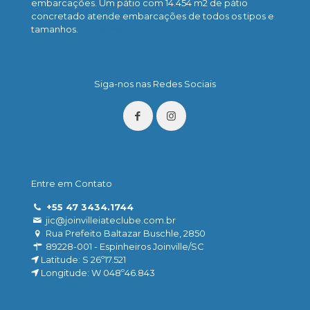
embarcações. Um pátio com 14.454 m2 de pátio
concretado atende embarcações de todos os tipos e
tamanhos.
Saiba mais
Siga-nos nas Redes Sociais
Entre em Contato
+55 47 3434.1744
jic@joinvilleiateclube.com.br
Rua Prefeito Baltazar Buschle, 2850
89228-001 - Espinheiros Joinville/SC
Latitude: S 26º17.521
Longitude: W 048º46.843