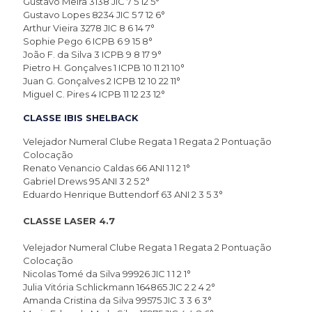
Gustavo Meira 3138 JIC 7 5 12 5°
Gustavo Lopes 8234 JIC 5 7 12 6°
Arthur Vieira 3278 JIC 8 6 14 7°
Sophie Pego 6 ICPB 6 9 15 8°
João F. da Silva 3 ICPB 9 8 17 9°
Pietro H. Gonçalves 1 ICPB 10 11 21 10°
Juan G. Gonçalves 2 ICPB 12 10 22 11°
Miguel C. Pires 4 ICPB 11 12 23 12°
CLASSE IBIS SHELBACK
Velejador Numeral Clube Regata 1 Regata 2 Pontuação
Colocação
Renato Venancio Caldas 66 ANI 1 1 2 1°
Gabriel Drews 95 ANI 3 2 5 2°
Eduardo Henrique Buttendorf 63 ANI 2 3 5 3°
CLASSE LASER 4.7
Velejador Numeral Clube Regata 1 Regata 2 Pontuação
Colocação
Nicolas Tomé da Silva 99926 JIC 1 1 2 1°
Julia Vitória Schlickmann 164865 JIC 2 2 4 2°
Amanda Cristina da Silva 99575 JIC 3 3 6 3°