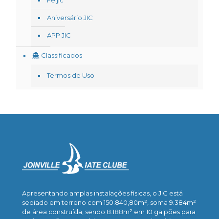
Feijic
Aniversário JIC
APP JIC
Classificados
Termos de Uso
Apresentando amplas instalações físicas, o JIC está
sediado em terreno com 150.840,80m², soma 9.384m²
de área construída, sendo 8.188m² em 10 galpões para