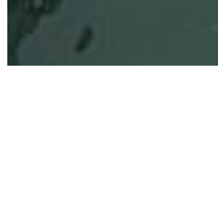
Lancha Real 260
Vendo Lancha Real 260 open
Ano 2015