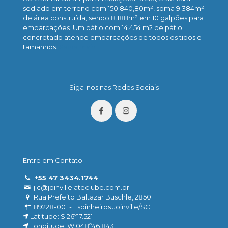
sediado em terreno com 150.840,80m², soma 9.384m²
de área construída, sendo 8.188m² em 10 galpões para
embarcações. Um pátio com 14.454 m2 de pátio
concretado atende embarcações de todos os tipos e
tamanhos.
Saiba mais
Siga-nos nas Redes Sociais
Entre em Contato
+55 47 3434.1744
jic@joinvilleiateclube.com.br
Rua Prefeito Baltazar Buschle, 2850
89228-001 - Espinheiros Joinville/SC
Latitude: S 26º17.521
Longitude: W 048º46.843