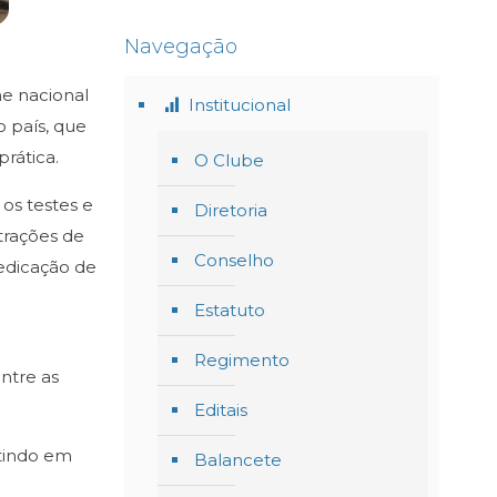
Navegação
me nacional
Institucional
o país, que
rática.
O Clube
 os testes e
Diretoria
trações de
Conselho
dedicação de
Estatuto
Regimento
ntre as
Editais
stindo em
Balancete