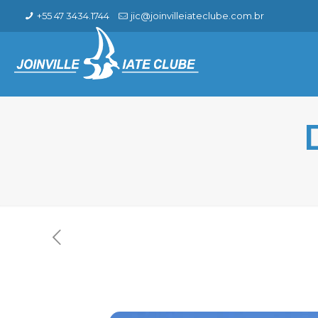
+55 47 3434.1744
jic@joinvilleiateclube.com.br