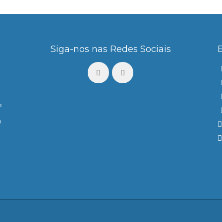
Siga-nos nas Redes Sociais
²
m
a