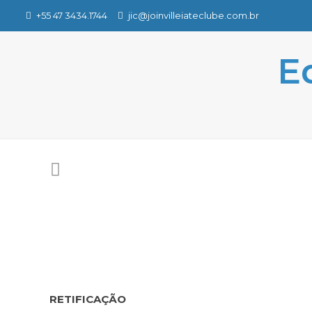
+55 47 3434.1744
jic@joinvilleiateclube.com.br
E
RETIFICAÇÃO