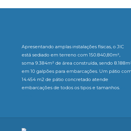
Apresentando amplas instalações físicas, o JIC
está sediado em terreno com 150.840,80m²,
soma 9.384m² de área construída, sendo 8.188m
em 10 galpões para embarcações. Um pátio co
14.454 m2 de pátio concretado atende
embarcações de todos os tipos e tamanhos.
Saib
mais