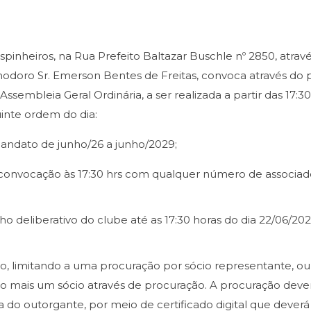
Espinheiros, na Rua Prefeito Baltazar Buschle nº 2850, atrav
odoro Sr. Emerson Bentes de Freitas, convoca através do 
 Assembleia Geral Ordinária, a ser realizada a partir das 17:3
uinte ordem do dia:
 mandato de junho/26 a junho/2029;
a convocação às 17:30 hrs com qualquer número de associa
ho deliberativo do clube até as 17:30 horas do dia 22/06/202
o, limitando a uma procuração por sócio representante, ou 
 mais um sócio através de procuração. A procuração dever
a do outorgante, por meio de certificado digital que deverá