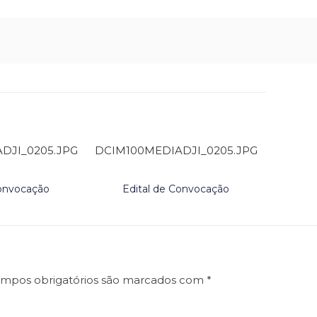
DJI_0205.JPG
DCIM100MEDIADJI_0205.JPG
Convocação
Edital de Convocação
mpos obrigatórios são marcados com
*