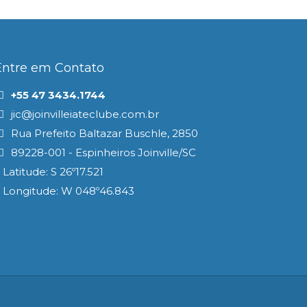
Entre em Contato
+55 47 3434.1744
jic@joinvilleiateclube.com.br
Rua Prefeito Baltazar Buschle, 2850
89228-001 - Espinheiros Joinville/SC
Latitude: S 26º17.521
Longitude: W 048º46.843