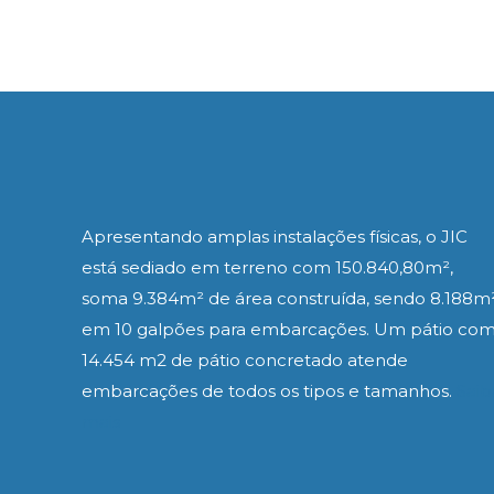
Apresentando amplas instalações físicas, o JIC
está sediado em terreno com 150.840,80m²,
soma 9.384m² de área construída, sendo 8.188m
em 10 galpões para embarcações. Um pátio co
14.454 m2 de pátio concretado atende
embarcações de todos os tipos e tamanhos.
Saib
mais