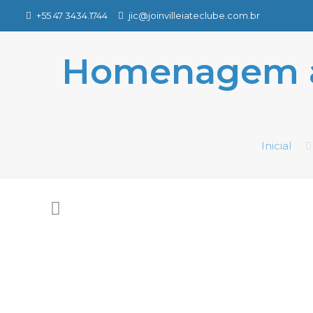
+55 47 3434.1744
jic@joinvilleiateclube.com.br
Homenagem ao
Inicial