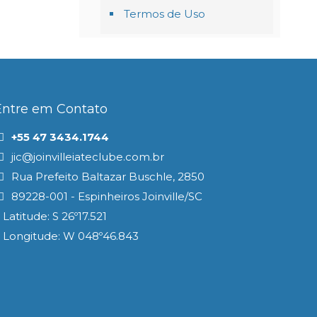
Termos de Uso
Entre em Contato
+55 47 3434.1744
jic@joinvilleiateclube.com.br
Rua Prefeito Baltazar Buschle, 2850
89228-001 - Espinheiros Joinville/SC
Latitude: S 26º17.521
Longitude: W 048º46.843