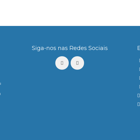
Siga-nos nas Redes Sociais
²
m
a