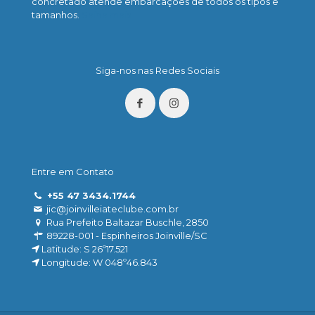
concretado atende embarcações de todos os tipos e
tamanhos.
Saiba mais
Siga-nos nas Redes Sociais
Entre em Contato
+55 47 3434.1744
jic@joinvilleiateclube.com.br
Rua Prefeito Baltazar Buschle, 2850
89228-001 - Espinheiros Joinville/SC
Latitude: S 26º17.521
Longitude: W 048º46.843