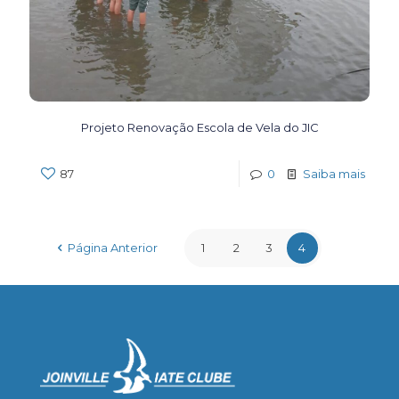
Projeto Renovação Escola de Vela do JIC
87
0
Saiba mais
Página Anterior
1
2
3
4