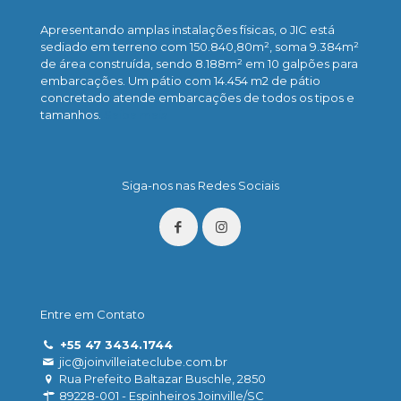
Apresentando amplas instalações físicas, o JIC está
sediado em terreno com 150.840,80m², soma 9.384m²
de área construída, sendo 8.188m² em 10 galpões para
embarcações. Um pátio com 14.454 m2 de pátio
concretado atende embarcações de todos os tipos e
tamanhos.
Saiba mais
Siga-nos nas Redes Sociais
Entre em Contato
+55 47 3434.1744
jic@joinvilleiateclube.com.br
Rua Prefeito Baltazar Buschle, 2850
89228-001 - Espinheiros Joinville/SC